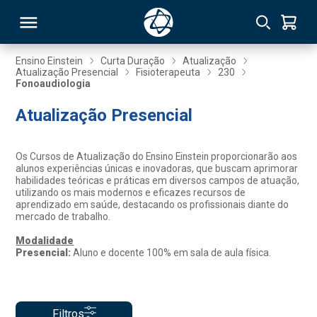
Ensino Einstein
Curta Duração
Atualização
Atualização Presencial
Fisioterapeuta
230
Fonoaudiologia
RSO
Atualização Presencial
TIVAS
Os Cursos de Atualização do Ensino Einstein proporcionarão aos
S
IN
alunos experiências únicas e inovadoras, que buscam aprimorar
habilidades teóricas e práticas em diversos campos de atuação,
utilizando os mais modernos e eficazes recursos de
ONAL
aprendizado em saúde, destacando os profissionais diante do
mercado de trabalho.
Modalidade
Presencial:
Aluno e docente 100% em sala de aula física.
 MBA
Filtros
NTRO