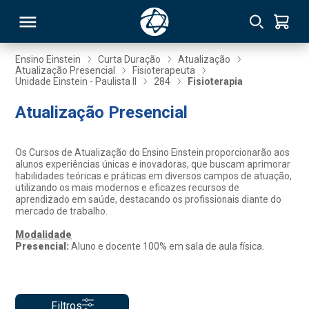
Ensino Einstein
Curta Duração
Atualização
Atualização Presencial
Fisioterapeuta
Unidade Einstein - Paulista II
284
Fisioterapia
RSO
Atualização Presencial
TIVAS
Os Cursos de Atualização do Ensino Einstein proporcionarão aos
S
IN
alunos experiências únicas e inovadoras, que buscam aprimorar
habilidades teóricas e práticas em diversos campos de atuação,
utilizando os mais modernos e eficazes recursos de
ONAL
aprendizado em saúde, destacando os profissionais diante do
mercado de trabalho.
Modalidade
Presencial:
Aluno e docente 100% em sala de aula física.
 MBA
Filtros
NTRO