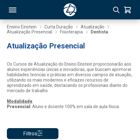
Ensino Einstein
Curta Duração
Atualização
Atualização Presencial
Fisioterapia
Dentista
RSO
Atualização Presencial
TIVAS
Os Cursos de Atualização do Ensino Einstein proporcionarão aos
alunos experiências únicas e inovadoras, que buscam aprimorar
S
IN
habilidades teóricas e práticas em diversos campos de atuação,
utilizando os mais modernos e eficazes recursos de
aprendizado em saúde, destacando os profissionais diante do
ONAL
mercado de trabalho.
Modalidade
Presencial:
Aluno e docente 100% em sala de aula física.
 MBA
Filtros
NTRO