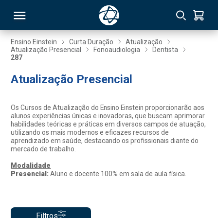
Ensino Einstein
Curta Duração
Atualização
Atualização Presencial
Fonoaudiologia
Dentista
287
RSO
Atualização Presencial
TIVAS
Os Cursos de Atualização do Ensino Einstein proporcionarão aos
S
IN
alunos experiências únicas e inovadoras, que buscam aprimorar
habilidades teóricas e práticas em diversos campos de atuação,
utilizando os mais modernos e eficazes recursos de
ONAL
aprendizado em saúde, destacando os profissionais diante do
mercado de trabalho.
Modalidade
Presencial:
Aluno e docente 100% em sala de aula física.
 MBA
Filtros
NTRO