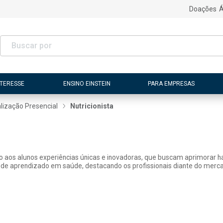
Doações
Á
NTERESSE
ENSINO EINSTEIN
PARA EMPRESAS
lização Presencial
Nutricionista
ão aos alunos experiências únicas e inovadoras, que buscam aprimorar h
 de aprendizado em saúde, destacando os profissionais diante do merca