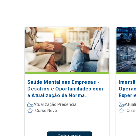
Saúde Mental nas Empresas -
Imersã
Desafios e Oportunidades com
Operac
a Atualização da Norma
Experi
Regulamentadora 1: da Teoria à
Atualização Presencial
Atual
Prática
Curso Novo
Curs