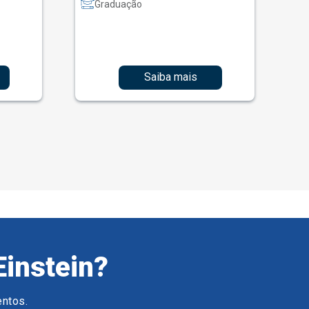
Graduação
Saiba mais
Einstein?
entos.