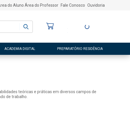
rea do Aluno
Área do Professor
Fale Conosco
Ouvidoria
Bem-vindo
(a)
Entre ou Cadastre-
se
ACADEMIA DIGITAL
PREPARATÓRIO RESIDÊNCIA
abilidades teóricas e práticas em diversos campos de
do de trabalho.