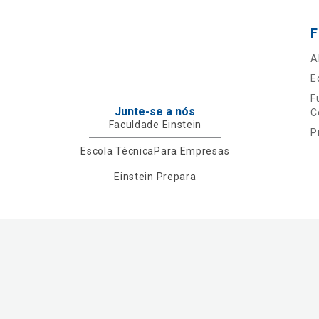
F
A
E
F
Junte-se a nós
C
Faculdade Einstein
P
Escola Técnica
Para Empresas
Einstein Prepara