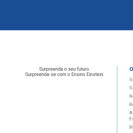
O
Surpreenda o seu futuro.
Surpreenda-se com o Ensino Einstein.
S
S
N
B
A
E
B