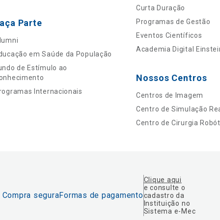
Curta Duração
aça Parte
Programas de Gestão
Eventos Científicos
lumni
Academia Digital Einstei
ducação em Saúde da População
undo de Estímulo ao
Nossos Centros
onhecimento
rogramas Internacionais
Centros de Imagem
Centro de Simulação Rea
Centro de Cirurgia Robót
Clique aqui
e consulte o
Compra segura
Formas de pagamento
cadastro da
Instituição no
Sistema e-Mec