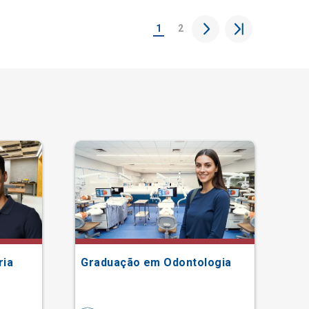
1
2
ria
Graduação em Odontologia
Gr