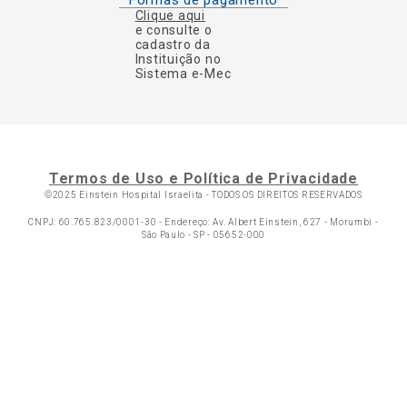
Formas de pagamento
Clique aqui
e consulte o
cadastro da
Instituição no
Sistema e-Mec
Termos de Uso e Política de Privacidade
©2025 Einstein Hospital Israelita -
TODOS OS DIREITOS RESERVADOS
CNPJ: 60.765.823/0001-30 - Endereço: Av. Albert Einstein, 627 - Morumbi -
São Paulo - SP - 05652-000
Ol
C
p