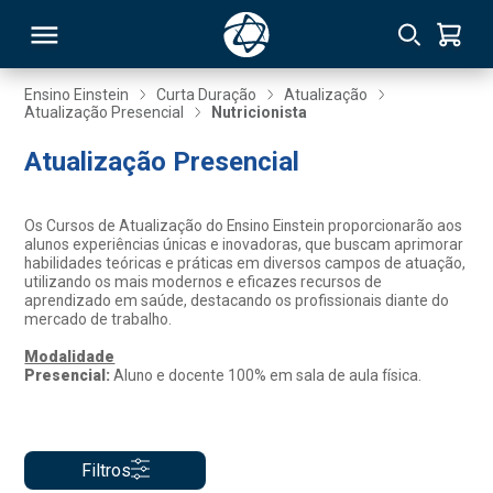
Ensino Einstein
Curta Duração
Atualização
Atualização Presencial
Nutricionista
RSO
Atualização Presencial
TIVAS
Os Cursos de Atualização do Ensino Einstein proporcionarão aos
alunos experiências únicas e inovadoras, que buscam aprimorar
S
IN
habilidades teóricas e práticas em diversos campos de atuação,
utilizando os mais modernos e eficazes recursos de
aprendizado em saúde, destacando os profissionais diante do
ONAL
mercado de trabalho.
Modalidade
Presencial:
Aluno e docente 100% em sala de aula física.
 MBA
Filtros
NTRO