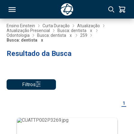
Ensino Einstein
Curta Duração
Atualização
Atualização Presencial
Busca: dentista
x
Odontologia
Busca: dentista
x
259
RSO
Busca: dentista
x
Resultado da Busca
TIVAS
S
IN
ONAL
Filtros
1
 MBA
NTRO