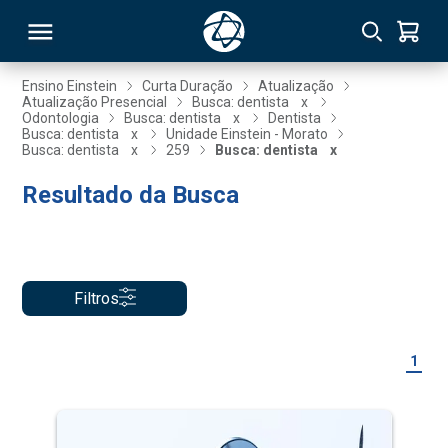
Ensino Einstein
Curta Duração
Atualização
Atualização Presencial
Busca: dentista
x
Odontologia
Busca: dentista
x
Dentista
RSO
Busca: dentista
x
Unidade Einstein - Morato
Busca: dentista
x
259
Busca: dentista
x
Resultado da Busca
TIVAS
S
IN
ONAL
Filtros
 MBA
1
NTRO