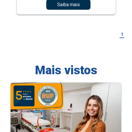
Saiba mais
1
Mais vistos