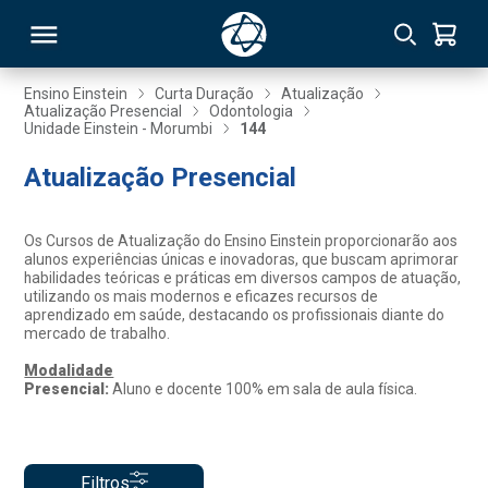
Ensino Einstein
Curta Duração
Atualização
Atualização Presencial
Odontologia
Unidade Einstein - Morumbi
144
RSO
Atualização Presencial
TIVAS
Os Cursos de Atualização do Ensino Einstein proporcionarão aos
S
IN
alunos experiências únicas e inovadoras, que buscam aprimorar
habilidades teóricas e práticas em diversos campos de atuação,
utilizando os mais modernos e eficazes recursos de
ONAL
aprendizado em saúde, destacando os profissionais diante do
mercado de trabalho.
Modalidade
Presencial:
Aluno e docente 100% em sala de aula física.
 MBA
Filtros
NTRO