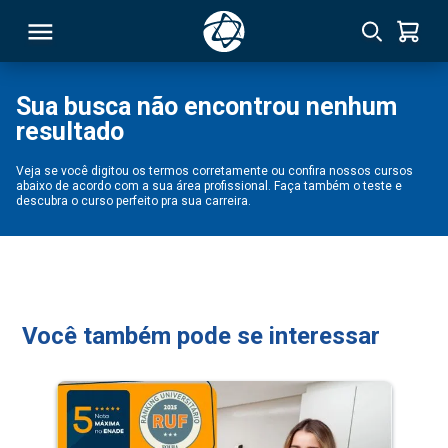
Sua busca não encontrou nenhum
resultado
RSO
Veja se você digitou os termos corretamente ou confira nossos cursos
abaixo de acordo com a sua área profissional. Faça também o teste e
TIVAS
descubra o curso perfeito pra sua carreira.
S
IN
ONAL
Você também pode se interessar
 MBA
NTRO