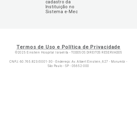
cadastro da
Instituição no
Sistema e-Mec
Termos de Uso e Política de Privacidade
©2025 Einstein Hospital Israelita -
TODOS OS DIREITOS RESERVADOS
CNPJ: 60.765.823/0001-30 - Endereço: Av. Albert Einstein, 627 - Morumbi -
São Paulo - SP - 05652-000
Ol
C
p
t
a
Wh
N
Fa