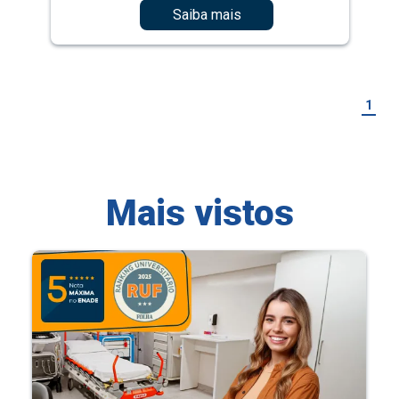
Saiba mais
1
Mais vistos