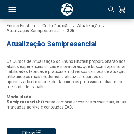
Ensino Einstein
Curta Duração
Atualização
Atualização Semipresencial
208
RSO
Atualização Semipresencial
TIVAS
Os Cursos de Atualização do Ensino Einstein proporcionarão aos
alunos experiências únicas e inovadoras, que buscam aprimorar
S
IN
habilidades teóricas e práticas em diversos campos de atuação,
utilizando os mais modernos e eficazes recursos de
aprendizado em saúde, destacando os profissionais diante do
ONAL
mercado de trabalho.
Modalidade
Semipresencial:
O curso combina encontros presenciais, aulas
marcadas ao vivo e conteúdos EAD.
 MBA
NTRO
Filtros