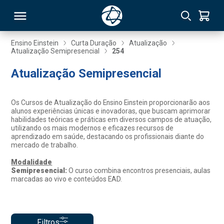
Ensino Einstein
Curta Duração
Atualização
Atualização Semipresencial
254
RSO
Atualização Semipresencial
TIVAS
Os Cursos de Atualização do Ensino Einstein proporcionarão aos
alunos experiências únicas e inovadoras, que buscam aprimorar
S
IN
habilidades teóricas e práticas em diversos campos de atuação,
utilizando os mais modernos e eficazes recursos de
aprendizado em saúde, destacando os profissionais diante do
ONAL
mercado de trabalho.
Modalidade
Semipresencial:
O curso combina encontros presenciais, aulas
marcadas ao vivo e conteúdos EAD.
 MBA
NTRO
Filtros