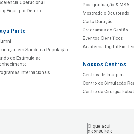
xcelência Operacional
Pós-graduação & MBA
log Fique por Dentro
Mestrado e Doutorado
Curta Duração
aça Parte
Programas de Gestão
Eventos Científicos
lumni
Academia Digital Einstei
ducação em Saúde da População
undo de Estímulo ao
Nossos Centros
onhecimento
rogramas Internacionais
Centros de Imagem
Centro de Simulação Rea
Centro de Cirurgia Robót
Clique aqui
e consulte o