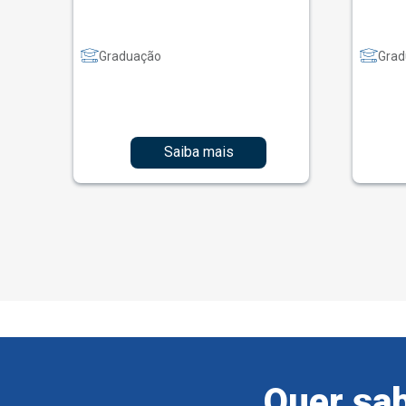
Graduação
Grad
Saiba mais
Quer sab