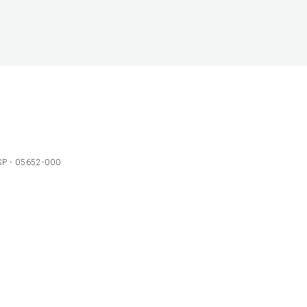
 SP - 05652-000
Ol
C
p
t