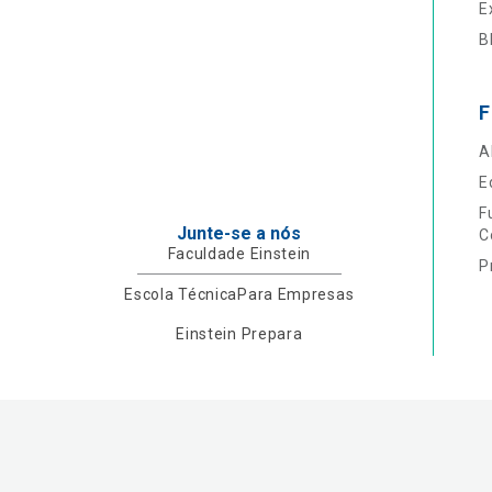
E
B
F
A
E
F
Junte-se a nós
C
Faculdade Einstein
P
Escola Técnica
Para Empresas
Einstein Prepara