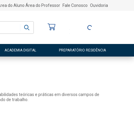
rea do Aluno
Área do Professor
Fale Conosco
Ouvidoria
Bem-vindo
(a)
Entre ou Cadastre-
se
ACADEMIA DIGITAL
PREPARATÓRIO RESIDÊNCIA
abilidades teóricas e práticas em diversos campos de
do de trabalho.