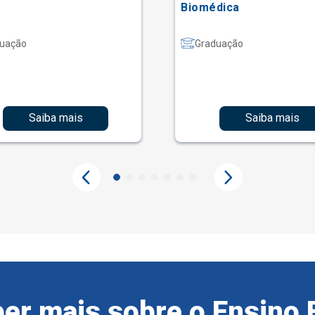
Biomédica
uação
Graduação
Saiba mais
Saiba mais
er mais sobre o Ensino 