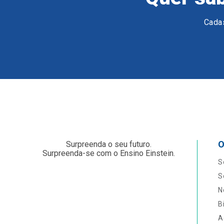
Cadas
O
Surpreenda o seu futuro.
Surpreenda-se com o Ensino Einstein.
S
S
N
B
A