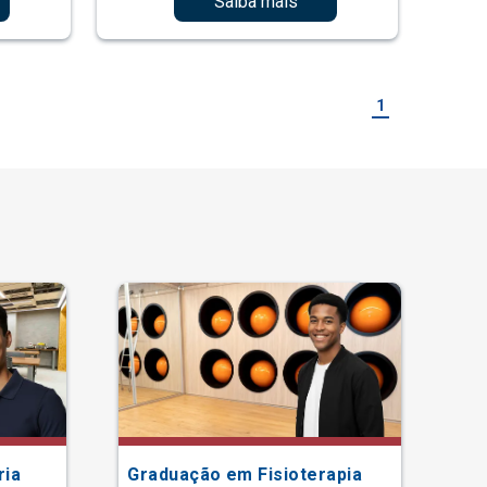
Saiba mais
1
ria
Graduação em Fisioterapia
Gr