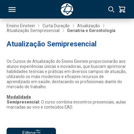
Ensino Einstein
Curta Duração
Atualização
Atualização Semipresencial
Geriatria e Gerontologia
RSO
Atualização Semipresencial
TIVAS
Os Cursos de Atualização do Ensino Einstein proporcionarão aos
alunos experiências únicas e inovadoras, que buscam aprimorar
S
IN
habilidades teóricas e práticas em diversos campos de atuação,
utilizando os mais modernos e eficazes recursos de
aprendizado em saúde, destacando os profissionais diante do
ONAL
mercado de trabalho.
Modalidade
Semipresencial:
O curso combina encontros presenciais, aulas
marcadas ao vivo e conteúdos EAD.
 MBA
NTRO
Filtros