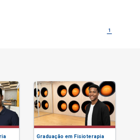
1
ria
Graduação em Fisioterapia
Gr