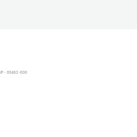
 SP - 05652-000
Ol
C
p
t