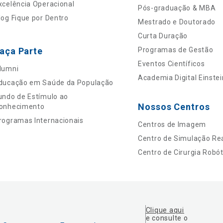
xcelência Operacional
Pós-graduação & MBA
log Fique por Dentro
Mestrado e Doutorado
Curta Duração
aça Parte
Programas de Gestão
Eventos Científicos
lumni
Academia Digital Einstei
ducação em Saúde da População
undo de Estímulo ao
Nossos Centros
onhecimento
rogramas Internacionais
Centros de Imagem
Centro de Simulação Rea
Centro de Cirurgia Robót
Clique aqui
e consulte o