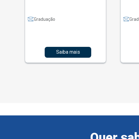
Graduação
Grad
Saiba mais
Quer sab