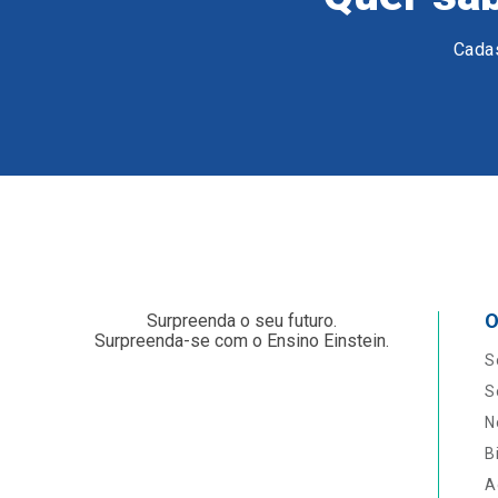
Cadas
O
Surpreenda o seu futuro.
Surpreenda-se com o Ensino Einstein.
S
S
N
B
A