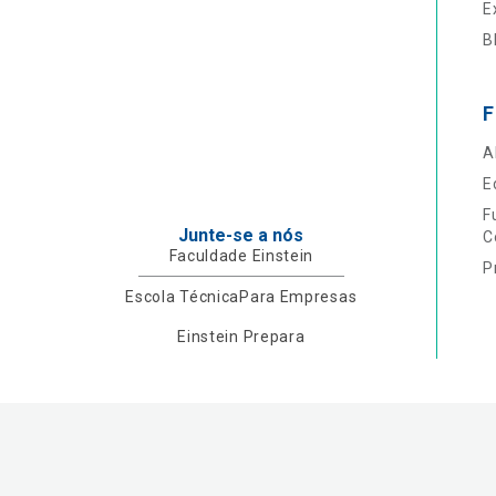
E
B
F
A
E
F
Junte-se a nós
C
Faculdade Einstein
P
Escola Técnica
Para Empresas
Einstein Prepara