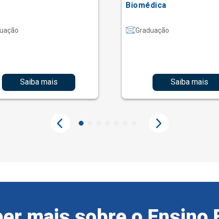
Biomédica
uação
Graduação
Saiba mais
Saiba mais
er mais sobre o Ensino 