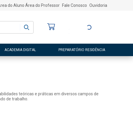
rea do Aluno
Área do Professor
Fale Conosco
Ouvidoria
Bem-vindo
(a)
Entre ou Cadastre-
se
ACADEMIA DIGITAL
PREPARATÓRIO RESIDÊNCIA
abilidades teóricas e práticas em diversos campos de
do de trabalho.