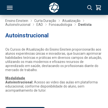
Ensino Einstein
Curta Duração
Atualização
Autoinstrucional
EAD
Fonoaudiologia
Dentista
RSO
Autoinstrucional
TIVAS
Os Cursos de Atualização do Ensino Einstein proporcionarão aos
alunos experiências únicas e inovadoras, que buscam aprimorar
S
IN
habilidades teóricas e práticas em diversos campos de atuação,
utilizando os mais modernos e eficazes recursos de
aprendizado em saúde, destacando os profissionais diante do
ONAL
mercado de trabalho.
Modalidade
Autoinstrucional:
Acesso ao video das aulas em plataforma
educacional, conforme disponibilidade do aluno, sem
 MBA
acompanhamento de tutor.
NTRO