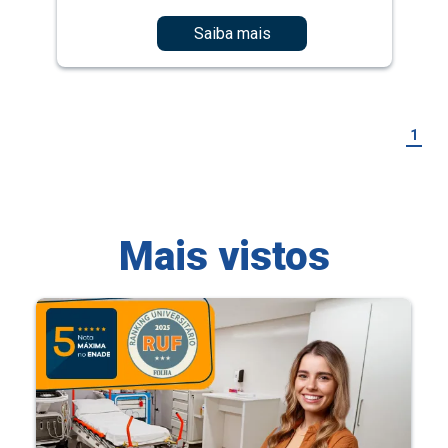
Saiba mais
1
Mais vistos