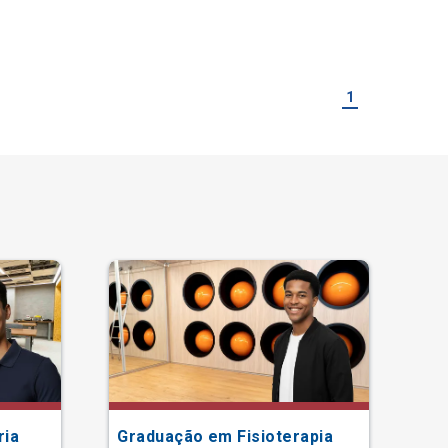
1
ria
Graduação em Fisioterapia
Gr