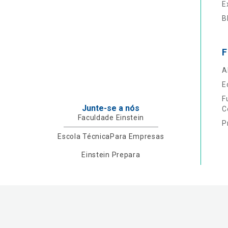
E
B
F
A
E
F
Junte-se a nós
C
Faculdade Einstein
P
Escola Técnica
Para Empresas
Einstein Prepara