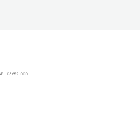
 SP - 05652-000
Ol
C
p
t