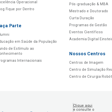
xcelência Operacional
Pós-graduação & MBA
log Fique por Dentro
Mestrado e Doutorado
Curta Duração
aça Parte
Programas de Gestão
Eventos Científicos
lumni
Academia Digital Einstei
ducação em Saúde da População
undo de Estímulo ao
Nossos Centros
onhecimento
rogramas Internacionais
Centros de Imagem
Centro de Simulação Rea
Centro de Cirurgia Robót
Clique aqui
e consulte o