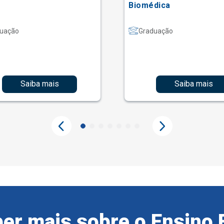
Biomédica
uação
Graduação
Saiba mais
Saiba mais
er mais sobre o Ensino 