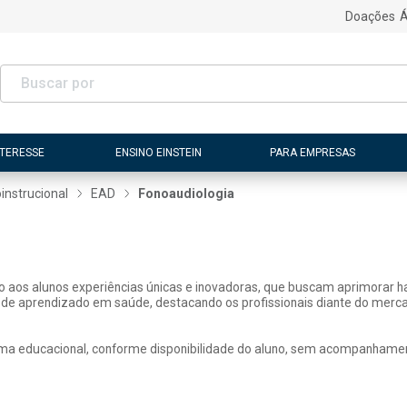
Doações
Á
NTERESSE
ENSINO EINSTEIN
PARA EMPRESAS
instrucional
EAD
Fonoaudiologia
ão aos alunos experiências únicas e inovadoras, que buscam aprimorar h
 de aprendizado em saúde, destacando os profissionais diante do merca
ma educacional, conforme disponibilidade do aluno, sem acompanhamen