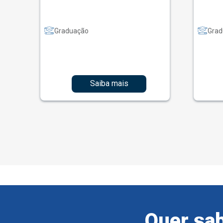
Graduação
Grad
Saiba mais
Quer sab