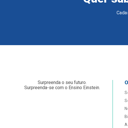
Cadas
O
Surpreenda o seu futuro.
Surpreenda-se com o Ensino Einstein.
S
S
N
B
A