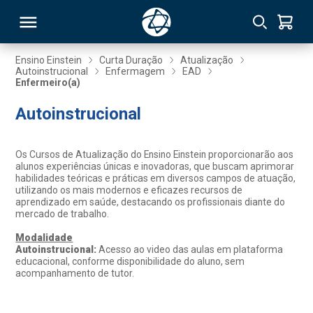
Ensino Einstein
Curta Duração
Atualização
Autoinstrucional
Enfermagem
EAD
Enfermeiro(a)
RSO
Autoinstrucional
TIVAS
Os Cursos de Atualização do Ensino Einstein proporcionarão aos
S
IN
alunos experiências únicas e inovadoras, que buscam aprimorar
habilidades teóricas e práticas em diversos campos de atuação,
utilizando os mais modernos e eficazes recursos de
ONAL
aprendizado em saúde, destacando os profissionais diante do
mercado de trabalho.
Modalidade
Autoinstrucional:
Acesso ao video das aulas em plataforma
 MBA
educacional, conforme disponibilidade do aluno, sem
acompanhamento de tutor.
NTRO