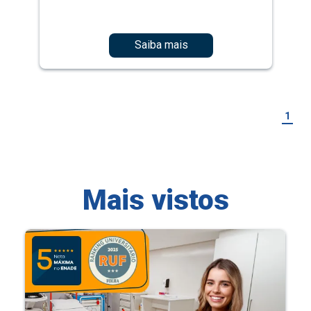
Saiba mais
1
Mais vistos