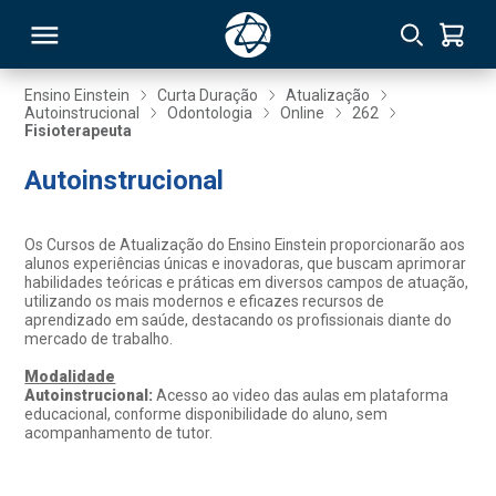
Ensino Einstein
Curta Duração
Atualização
Autoinstrucional
Odontologia
Online
262
Fisioterapeuta
RSO
Autoinstrucional
TIVAS
Os Cursos de Atualização do Ensino Einstein proporcionarão aos
S
IN
alunos experiências únicas e inovadoras, que buscam aprimorar
habilidades teóricas e práticas em diversos campos de atuação,
utilizando os mais modernos e eficazes recursos de
ONAL
aprendizado em saúde, destacando os profissionais diante do
mercado de trabalho.
Modalidade
Autoinstrucional:
Acesso ao video das aulas em plataforma
 MBA
educacional, conforme disponibilidade do aluno, sem
acompanhamento de tutor.
NTRO