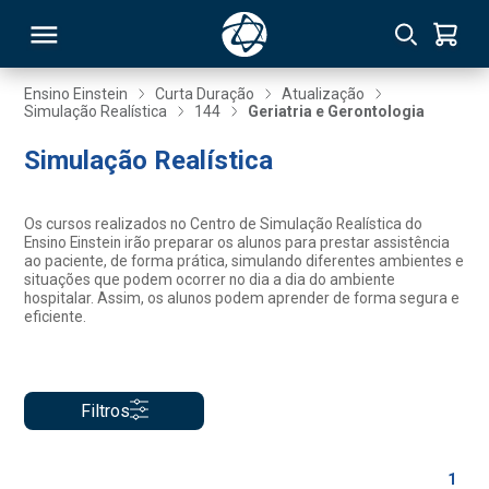
Ensino Einstein
Curta Duração
Atualização
Simulação Realística
144
Geriatria e Gerontologia
RSO
Simulação Realística
TIVAS
Os cursos realizados no Centro de Simulação Realística do
Ensino Einstein irão preparar os alunos para prestar assistência
S
IN
ao paciente, de forma prática, simulando diferentes ambientes e
situações que podem ocorrer no dia a dia do ambiente
hospitalar. Assim, os alunos podem aprender de forma segura e
ONAL
eficiente.
 MBA
Filtros
1
NTRO