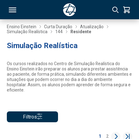
Ensino Einstein
Curta Duração
Atualização
Simulação Realística
144
Residente
RSO
Simulação Realística
TIVAS
Os cursos realizados no Centro de Simulação Realística do
Ensino Einstein irão preparar os alunos para prestar assistência
S
IN
ao paciente, de forma prática, simulando diferentes ambientes e
situações que podem ocorrer no dia a dia do ambiente
hospitalar. Assim, os alunos podem aprender de forma segura e
ONAL
eficiente.
 MBA
Filtros
1
2
NTRO