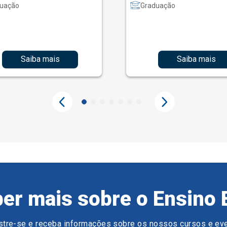
uação
Graduação
Saiba mais
Saiba mais
er mais sobre o Ensino 
tre-se e receba informações sobre os nossos cursos e ev