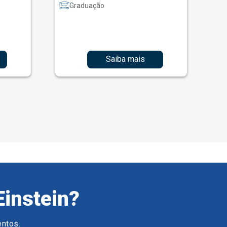
Graduação
Saiba mais
Einstein?
entos.