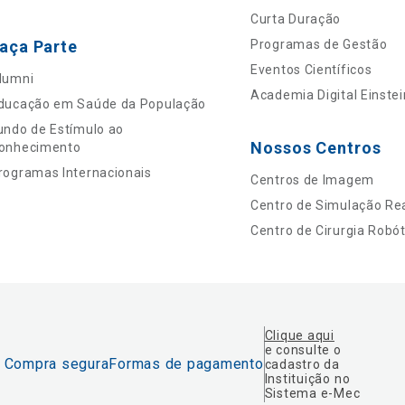
Curta Duração
aça Parte
Programas de Gestão
Eventos Científicos
lumni
Academia Digital Einstei
ducação em Saúde da População
undo de Estímulo ao
Nossos Centros
onhecimento
rogramas Internacionais
Centros de Imagem
Centro de Simulação Rea
Centro de Cirurgia Robót
Clique aqui
e consulte o
Compra segura
Formas de pagamento
cadastro da
Instituição no
Sistema e-Mec