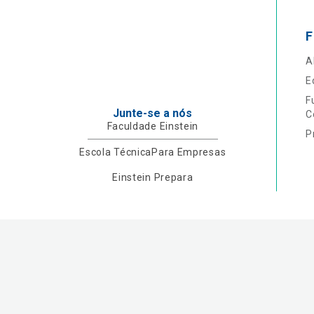
F
A
E
F
Junte-se a nós
C
Faculdade Einstein
P
Escola Técnica
Para Empresas
Einstein Prepara