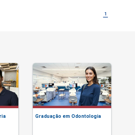
1
ria
Graduação em Odontologia
Gr