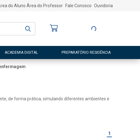
rea do Aluno
Área do Professor
Fale Conosco
Ouvidoria
Bem-vindo
(a)
Entre ou Cadastre-
se
ACADEMIA DIGITAL
PREPARATÓRIO RESIDÊNCIA
e enfermagem
ente, de forma prática, simulando diferentes ambientes e
1