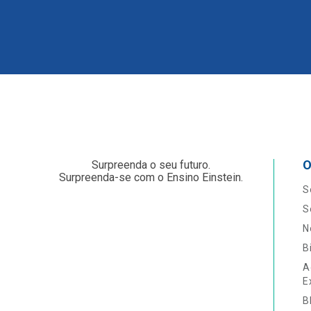
O
Surpreenda o seu futuro.
Surpreenda-se com o Ensino Einstein.
S
S
N
B
A
E
B