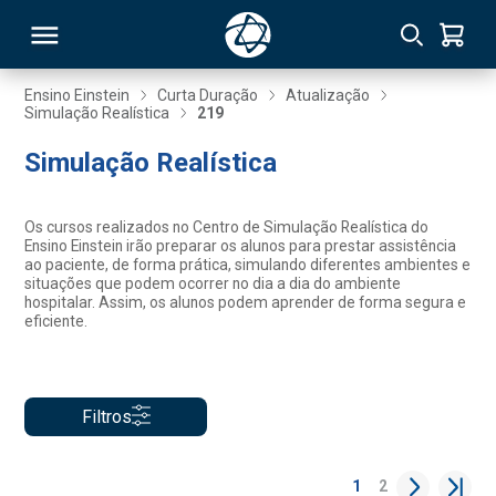
Ensino Einstein
Curta Duração
Atualização
Simulação Realística
219
RSO
Simulação Realística
TIVAS
Os cursos realizados no Centro de Simulação Realística do
Ensino Einstein irão preparar os alunos para prestar assistência
S
IN
ao paciente, de forma prática, simulando diferentes ambientes e
situações que podem ocorrer no dia a dia do ambiente
hospitalar. Assim, os alunos podem aprender de forma segura e
ONAL
eficiente.
 MBA
Filtros
1
2
NTRO