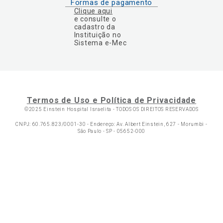
Formas de pagamento
Clique aqui
e consulte o
cadastro da
Instituição no
Sistema e-Mec
Termos de Uso e Política de Privacidade
©2025 Einstein Hospital Israelita -
TODOS OS DIREITOS RESERVADOS
CNPJ: 60.765.823/0001-30 - Endereço: Av. Albert Einstein, 627 - Morumbi -
São Paulo - SP - 05652-000
Ol
C
p