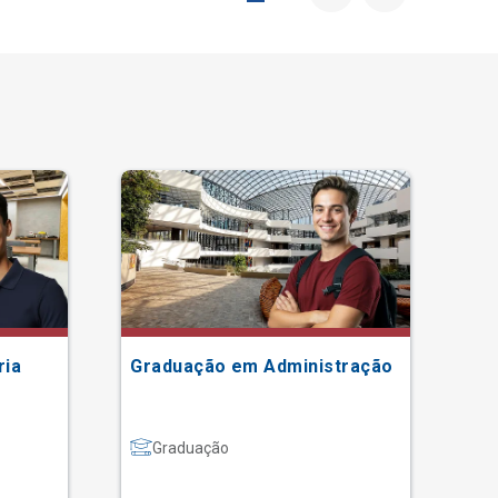
ria
Graduação em Administração
Gr
Graduação