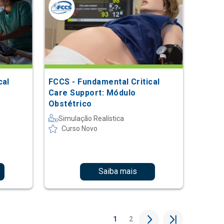
cal
FCCS - Fundamental Critical
Care Support: Módulo
Obstétrico
Simulação Realística
Curso Novo
Saiba mais
1
2