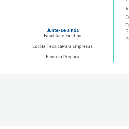
A
E
F
Junte-se a nós
C
Faculdade Einstein
P
Escola Técnica
Para Empresas
Einstein Prepara