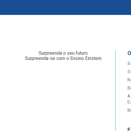
O
Surpreenda o seu futuro.
Surpreenda-se com o Ensino Einstein.
S
S
N
B
A
E
B
F