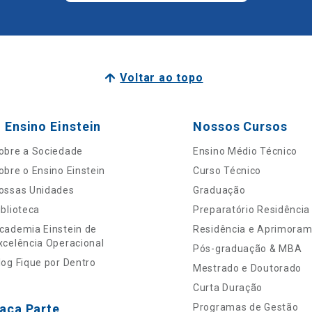
Voltar ao topo
 Ensino Einstein
Nossos Cursos
obre a Sociedade
Ensino Médio Técnico
obre o Ensino Einstein
Curso Técnico
ossas Unidades
Graduação
iblioteca
Preparatório Residência
cademia Einstein de
Residência e Aprimora
xcelência Operacional
Pós-graduação & MBA
log Fique por Dentro
Mestrado e Doutorado
Curta Duração
aça Parte
Programas de Gestão