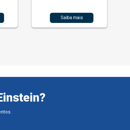
Saiba mais
Einstein?
entos.