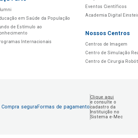
Eventos Científicos
lumni
Academia Digital Einstei
ducação em Saúde da População
undo de Estímulo ao
Nossos Centros
onhecimento
rogramas Internacionais
Centros de Imagem
Centro de Simulação Rea
Centro de Cirurgia Robót
Clique aqui
e consulte o
Compra segura
Formas de pagamento
cadastro da
Instituição no
Sistema e-Mec