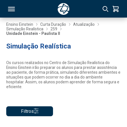
Ensino Einstein
Curta Duração
Atualização
Simulação Realística
259
Unidade Einstein - Paulista II
RSO
Simulação Realística
TIVAS
Os cursos realizados no Centro de Simulação Realística do
S
IN
Ensino Einstein irão preparar os alunos para prestar assistência
ao paciente, de forma prática, simulando diferentes ambientes e
situações que podem ocorrer no dia a dia do ambiente
ONAL
hospitalar. Assim, os alunos podem aprender de forma segura e
eficiente.
 MBA
Filtros
NTRO