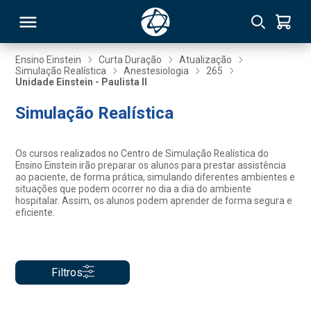
Ensino Einstein
Curta Duração
Atualização
Simulação Realística
Anestesiologia
265
Unidade Einstein - Paulista II
RSO
Simulação Realística
TIVAS
Os cursos realizados no Centro de Simulação Realística do
S
IN
Ensino Einstein irão preparar os alunos para prestar assistência
ao paciente, de forma prática, simulando diferentes ambientes e
situações que podem ocorrer no dia a dia do ambiente
ONAL
hospitalar. Assim, os alunos podem aprender de forma segura e
eficiente.
 MBA
Filtros
NTRO