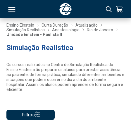
Ensino Einstein
Curta Duração
Atualização
Simulação Realística
Anestesiologia
Rio de Janeiro
Unidade Einstein - Paulista II
RSO
Simulação Realística
TIVAS
Os cursos realizados no Centro de Simulação Realística do
S
IN
Ensino Einstein irão preparar os alunos para prestar assistência
ao paciente, de forma prática, simulando diferentes ambientes e
situações que podem ocorrer no dia a dia do ambiente
ONAL
hospitalar. Assim, os alunos podem aprender de forma segura e
eficiente.
 MBA
Filtros
NTRO