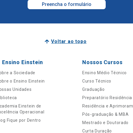
Preencha o formulário
Voltar ao topo
 Ensino Einstein
Nossos Cursos
obre a Sociedade
Ensino Médio Técnico
obre o Ensino Einstein
Curso Técnico
ossas Unidades
Graduação
iblioteca
Preparatório Residência
cademia Einstein de
Residência e Aprimora
xcelência Operacional
Pós-graduação & MBA
log Fique por Dentro
Mestrado e Doutorado
Curta Duração