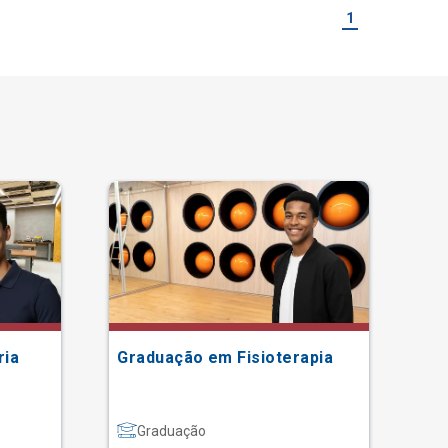
1
ria
Graduação em Fisioterapia
Gr
Graduação