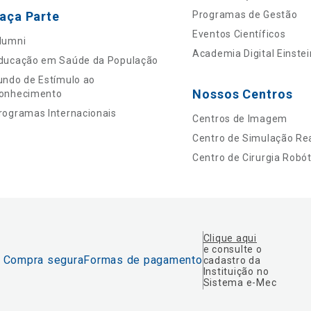
aça Parte
Programas de Gestão
Eventos Científicos
lumni
Academia Digital Einstei
ducação em Saúde da População
undo de Estímulo ao
Nossos Centros
onhecimento
rogramas Internacionais
Centros de Imagem
Centro de Simulação Rea
Centro de Cirurgia Robót
Clique aqui
e consulte o
Compra segura
Formas de pagamento
cadastro da
Instituição no
Sistema e-Mec