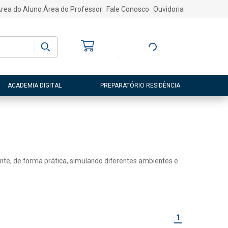
rea do Aluno
Área do Professor
Fale Conosco
Ouvidoria
Bem-vindo
(a)
Entre ou Cadastre-
se
ACADEMIA DIGITAL
PREPARATÓRIO RESIDÊNCIA
ente, de forma prática, simulando diferentes ambientes e
1