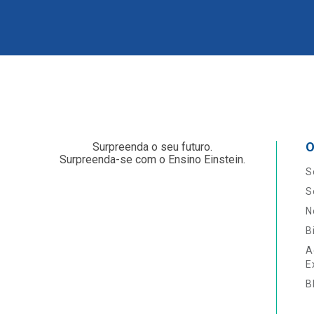
O
Surpreenda o seu futuro.
Surpreenda-se com o Ensino Einstein.
S
S
N
B
A
E
B