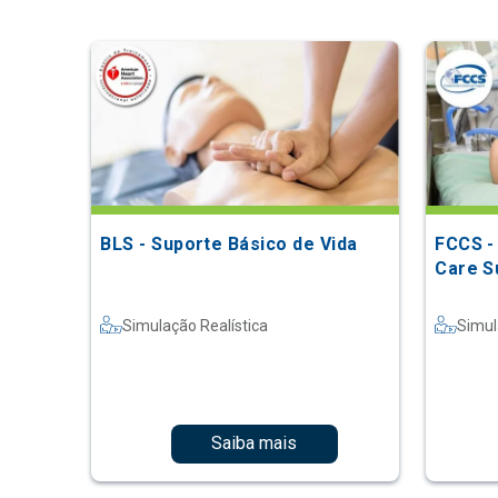
BLS - Suporte Básico de Vida
FCCS -
Care S
Simulação Realística
Simul
Saiba mais