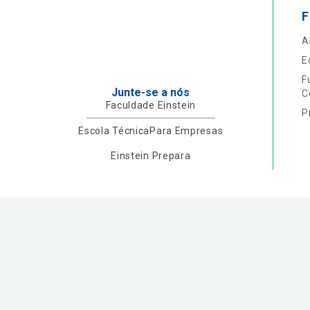
F
A
E
F
Junte-se a nós
C
Faculdade Einstein
P
Escola Técnica
Para Empresas
Einstein Prepara