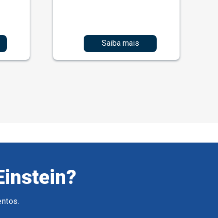
Saiba mais
Einstein?
entos.