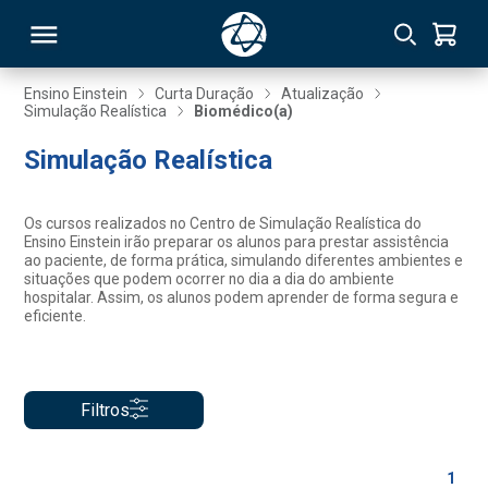
Ensino Einstein
Curta Duração
Atualização
Simulação Realística
Biomédico(a)
RSO
Simulação Realística
TIVAS
Os cursos realizados no Centro de Simulação Realística do
Ensino Einstein irão preparar os alunos para prestar assistência
S
IN
ao paciente, de forma prática, simulando diferentes ambientes e
situações que podem ocorrer no dia a dia do ambiente
hospitalar. Assim, os alunos podem aprender de forma segura e
ONAL
eficiente.
 MBA
Filtros
1
NTRO