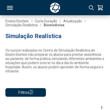
Ensino Einstein
Curta Duração
Atualização
Simulação Realística
Biomedicina
RSO
Simulação Realística
TIVAS
Os cursos realizados no Centro de Simulação Realística do
Ensino Einstein irão preparar os alunos para prestar assistência
S
IN
ao paciente, de forma prática, simulando diferentes ambientes e
situações que podem ocorrer no dia a dia do ambiente
hospitalar. Assim, os alunos podem aprender de forma segura e
ONAL
eficiente.
 MBA
Filtros
1
NTRO