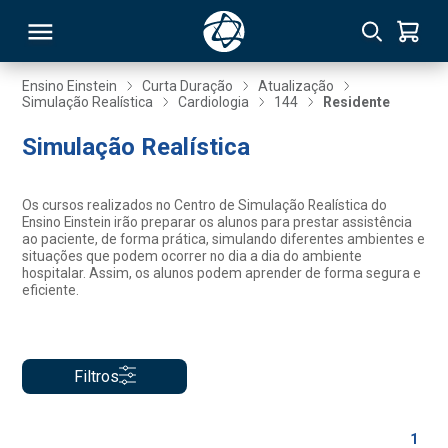
Ensino Einstein
Curta Duração
Atualização
Simulação Realística
Cardiologia
144
Residente
RSO
Simulação Realística
TIVAS
Os cursos realizados no Centro de Simulação Realística do
Ensino Einstein irão preparar os alunos para prestar assistência
S
IN
ao paciente, de forma prática, simulando diferentes ambientes e
situações que podem ocorrer no dia a dia do ambiente
hospitalar. Assim, os alunos podem aprender de forma segura e
ONAL
eficiente.
 MBA
Filtros
1
NTRO