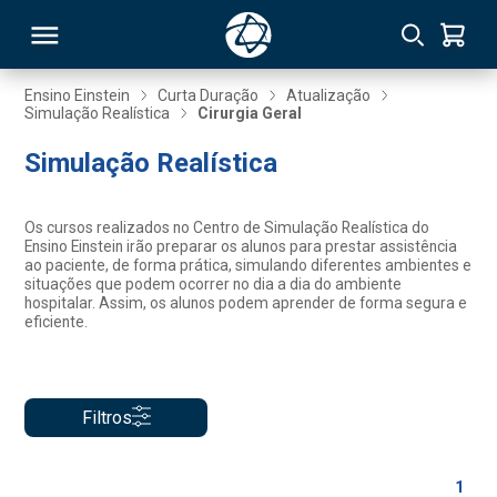
Ensino Einstein
Curta Duração
Atualização
Simulação Realística
Cirurgia Geral
RSO
Simulação Realística
TIVAS
Os cursos realizados no Centro de Simulação Realística do
Ensino Einstein irão preparar os alunos para prestar assistência
S
IN
ao paciente, de forma prática, simulando diferentes ambientes e
situações que podem ocorrer no dia a dia do ambiente
hospitalar. Assim, os alunos podem aprender de forma segura e
ONAL
eficiente.
 MBA
Filtros
1
NTRO