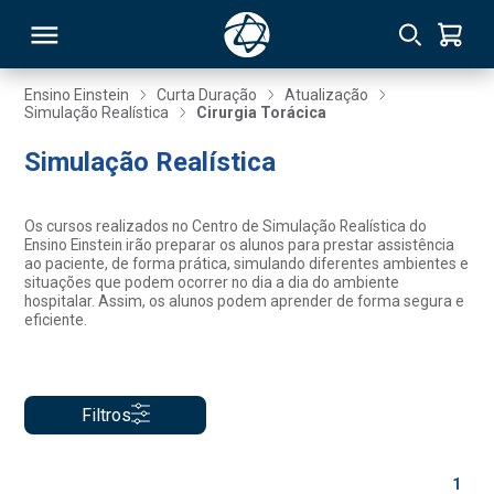
Ensino Einstein
Curta Duração
Atualização
Simulação Realística
Cirurgia Torácica
RSO
Simulação Realística
TIVAS
Os cursos realizados no Centro de Simulação Realística do
Ensino Einstein irão preparar os alunos para prestar assistência
S
IN
ao paciente, de forma prática, simulando diferentes ambientes e
situações que podem ocorrer no dia a dia do ambiente
hospitalar. Assim, os alunos podem aprender de forma segura e
ONAL
eficiente.
 MBA
Filtros
1
NTRO