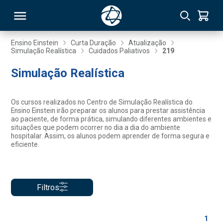
Ensino Einstein
Curta Duração
Atualização
Simulação Realística
Cuidados Paliativos
219
RSO
Simulação Realística
TIVAS
Os cursos realizados no Centro de Simulação Realística do
Ensino Einstein irão preparar os alunos para prestar assistência
S
IN
ao paciente, de forma prática, simulando diferentes ambientes e
situações que podem ocorrer no dia a dia do ambiente
hospitalar. Assim, os alunos podem aprender de forma segura e
ONAL
eficiente.
 MBA
Filtros
1
NTRO