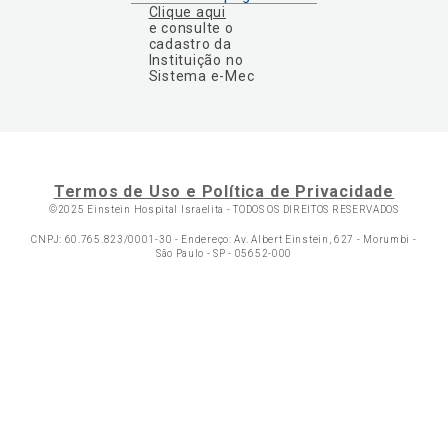
Clique aqui
e consulte o
cadastro da
Instituição no
Sistema e-Mec
Termos de Uso e Política de Privacidade
©2025 Einstein Hospital Israelita -
TODOS OS DIREITOS RESERVADOS
CNPJ: 60.765.823/0001-30 - Endereço: Av. Albert Einstein, 627 - Morumbi -
São Paulo - SP - 05652-000
Ol
C
p