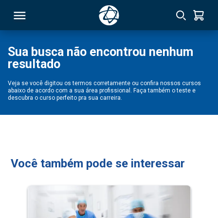
Sua busca não encontrou nenhum
resultado
RSO
Veja se você digitou os termos corretamente ou confira nossos cursos
abaixo de acordo com a sua área profissional. Faça também o teste e
TIVAS
descubra o curso perfeito pra sua carreira.
S
IN
ONAL
Você também pode se interessar
 MBA
NTRO