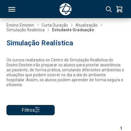
Ensino Einstein
Curta Duração
Atualização
Simulação Realística
Estudante Graduação
RSO
Simulação Realística
TIVAS
Os cursos realizados no Centro de Simulação Realística do
Ensino Einstein irão preparar os alunos para prestar assistência
S
IN
ao paciente, de forma prática, simulando diferentes ambientes e
situações que podem ocorrer no dia a dia do ambiente
hospitalar. Assim, os alunos podem aprender de forma segura e
ONAL
eficiente.
 MBA
Filtros
1
NTRO