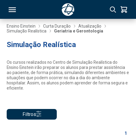
Ensino Einstein
Curta Duração
Atualização
Simulação Realística
Geriatria e Gerontologia
RSO
Simulação Realística
TIVAS
Os cursos realizados no Centro de Simulação Realística do
Ensino Einstein irão preparar os alunos para prestar assistência
S
IN
ao paciente, de forma prática, simulando diferentes ambientes e
situações que podem ocorrer no dia a dia do ambiente
hospitalar. Assim, os alunos podem aprender de forma segura e
ONAL
eficiente.
 MBA
Filtros
1
NTRO