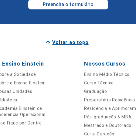
Preencha o formulário
Voltar ao topo
 Ensino Einstein
Nossos Cursos
obre a Sociedade
Ensino Médio Técnico
obre o Ensino Einstein
Curso Técnico
ossas Unidades
Graduação
iblioteca
Preparatório Residência
cademia Einstein de
Residência e Aprimora
xcelência Operacional
Pós-graduação & MBA
log Fique por Dentro
Mestrado e Doutorado
Curta Duração