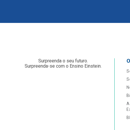
O
Surpreenda o seu futuro.
Surpreenda-se com o Ensino Einstein.
S
S
N
B
A
E
B