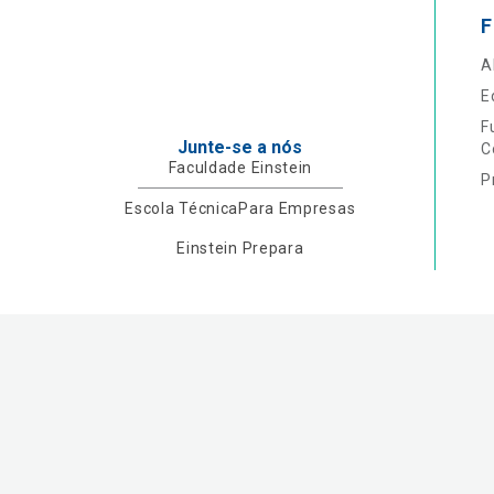
F
A
E
F
Junte-se a nós
C
Faculdade Einstein
P
Escola Técnica
Para Empresas
Einstein Prepara