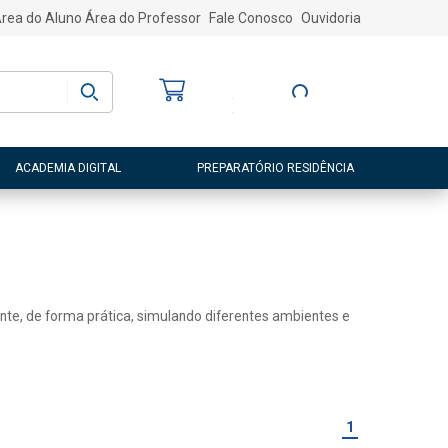
rea do Aluno
Área do Professor
Fale Conosco
Ouvidoria
Bem-vindo
(a)
Entre ou Cadastre-
se
ACADEMIA DIGITAL
PREPARATÓRIO RESIDÊNCIA
ente, de forma prática, simulando diferentes ambientes e
1