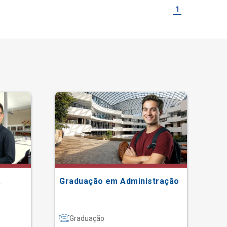
1
a
Graduação em Administração
Gr
Graduação