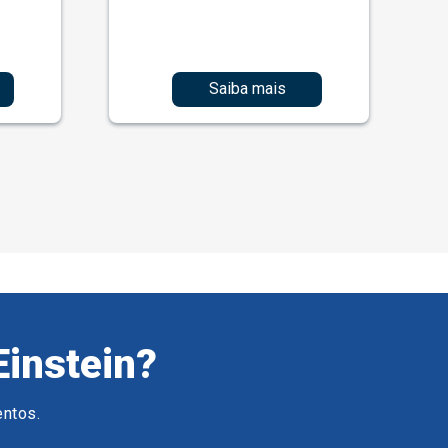
Saiba mais
Einstein?
entos.