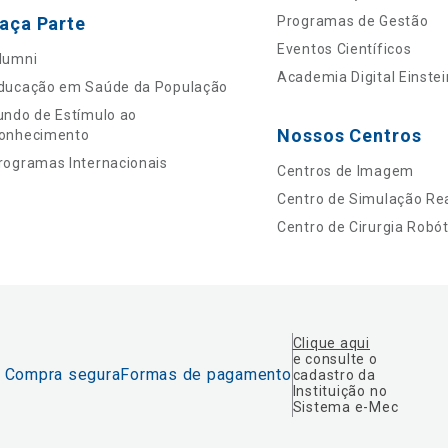
aça Parte
Programas de Gestão
Eventos Científicos
lumni
Academia Digital Einstei
ducação em Saúde da População
undo de Estímulo ao
Nossos Centros
onhecimento
rogramas Internacionais
Centros de Imagem
Centro de Simulação Rea
Centro de Cirurgia Robót
Clique aqui
e consulte o
Compra segura
Formas de pagamento
cadastro da
Instituição no
Sistema e-Mec