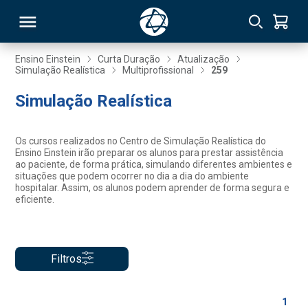
Ensino Einstein
Curta Duração
Atualização
Simulação Realística
Multiprofissional
259
RSO
Simulação Realística
TIVAS
Os cursos realizados no Centro de Simulação Realística do
Ensino Einstein irão preparar os alunos para prestar assistência
S
IN
ao paciente, de forma prática, simulando diferentes ambientes e
situações que podem ocorrer no dia a dia do ambiente
hospitalar. Assim, os alunos podem aprender de forma segura e
ONAL
eficiente.
 MBA
Filtros
1
NTRO