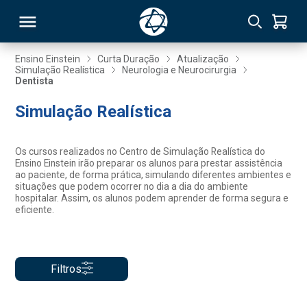
Ensino Einstein
Curta Duração
Atualização
Simulação Realística
Neurologia e Neurocirurgia
Dentista
RSO
Simulação Realística
TIVAS
Os cursos realizados no Centro de Simulação Realística do
S
IN
Ensino Einstein irão preparar os alunos para prestar assistência
ao paciente, de forma prática, simulando diferentes ambientes e
situações que podem ocorrer no dia a dia do ambiente
ONAL
hospitalar. Assim, os alunos podem aprender de forma segura e
eficiente.
 MBA
Filtros
NTRO