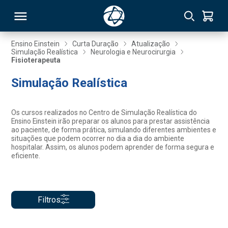
Ensino Einstein
Curta Duração
Atualização
Simulação Realística
Neurologia e Neurocirurgia
Fisioterapeuta
RSO
Simulação Realística
TIVAS
Os cursos realizados no Centro de Simulação Realística do
S
IN
Ensino Einstein irão preparar os alunos para prestar assistência
ao paciente, de forma prática, simulando diferentes ambientes e
situações que podem ocorrer no dia a dia do ambiente
ONAL
hospitalar. Assim, os alunos podem aprender de forma segura e
eficiente.
 MBA
Filtros
NTRO