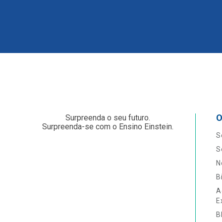
O
Surpreenda o seu futuro.
Surpreenda-se com o Ensino Einstein.
S
S
N
B
A
E
B