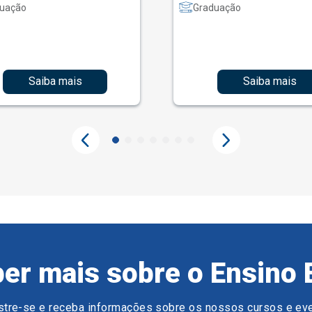
uação
Graduação
Saiba mais
Saiba mais
er mais sobre o Ensino 
tre-se e receba informações sobre os nossos cursos e ev