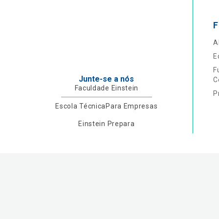
F
A
E
F
Junte-se a nós
C
Faculdade Einstein
P
Escola Técnica
Para Empresas
Einstein Prepara