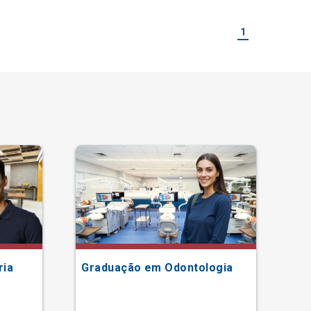
1
ria
Graduação em Odontologia
Gr