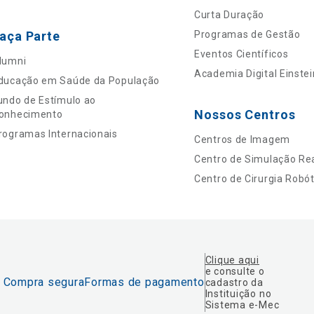
Curta Duração
aça Parte
Programas de Gestão
Eventos Científicos
lumni
Academia Digital Einstei
ducação em Saúde da População
undo de Estímulo ao
Nossos Centros
onhecimento
rogramas Internacionais
Centros de Imagem
Centro de Simulação Rea
Centro de Cirurgia Robót
Clique aqui
e consulte o
Compra segura
Formas de pagamento
cadastro da
Instituição no
Sistema e-Mec