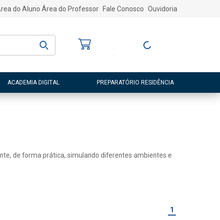
rea do Aluno
Área do Professor
Fale Conosco
Ouvidoria
Bem-vindo
(a)
Entre ou Cadastre-
se
ACADEMIA DIGITAL
PREPARATÓRIO RESIDÊNCIA
ente, de forma prática, simulando diferentes ambientes e
1