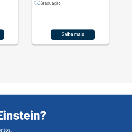
Graduação
Saiba mais
Einstein?
entos.