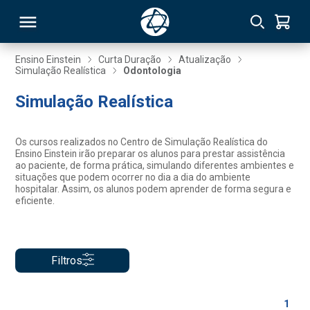
Ensino Einstein
Curta Duração
Atualização
Simulação Realística
Odontologia
RSO
Simulação Realística
TIVAS
Os cursos realizados no Centro de Simulação Realística do
Ensino Einstein irão preparar os alunos para prestar assistência
S
IN
ao paciente, de forma prática, simulando diferentes ambientes e
situações que podem ocorrer no dia a dia do ambiente
hospitalar. Assim, os alunos podem aprender de forma segura e
ONAL
eficiente.
 MBA
Filtros
1
NTRO