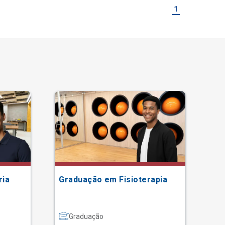
1
ria
Graduação em Fisioterapia
Gr
Graduação