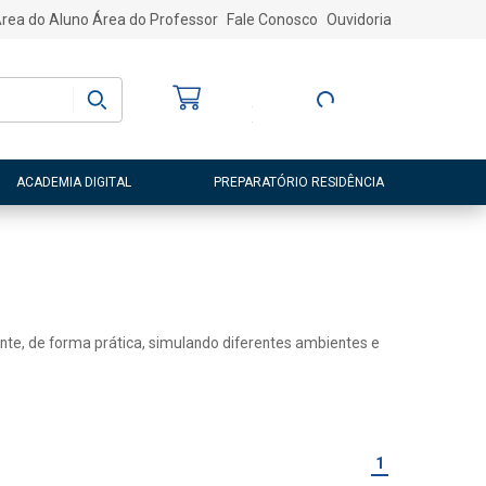
rea do Aluno
Área do Professor
Fale Conosco
Ouvidoria
Bem-vindo
(a)
Entre ou Cadastre-
se
ACADEMIA DIGITAL
PREPARATÓRIO RESIDÊNCIA
ente, de forma prática, simulando diferentes ambientes e
1