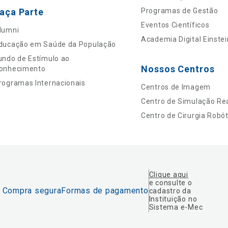
aça Parte
Programas de Gestão
Eventos Científicos
lumni
Academia Digital Einstei
ducação em Saúde da População
undo de Estímulo ao
Nossos Centros
onhecimento
rogramas Internacionais
Centros de Imagem
Centro de Simulação Rea
Centro de Cirurgia Robót
Clique aqui
e consulte o
Compra segura
Formas de pagamento
cadastro da
Instituição no
Sistema e-Mec