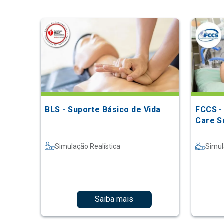
BLS - Suporte Básico de Vida
FCCS -
Care S
Simulação Realística
Simul
Saiba mais