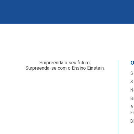
O
Surpreenda o seu futuro.
Surpreenda-se com o Ensino Einstein.
S
S
N
B
A
E
B