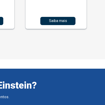
Saiba mais
Einstein?
entos.