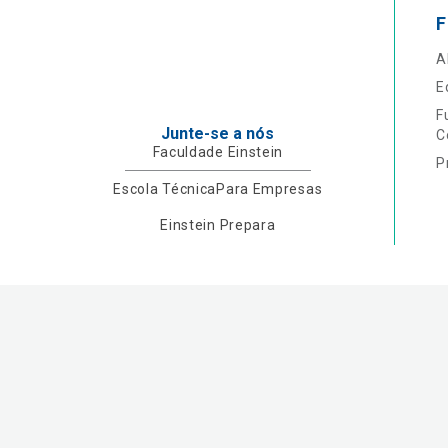
F
A
E
F
Junte-se a nós
C
Faculdade Einstein
P
Escola Técnica
Para Empresas
Einstein Prepara