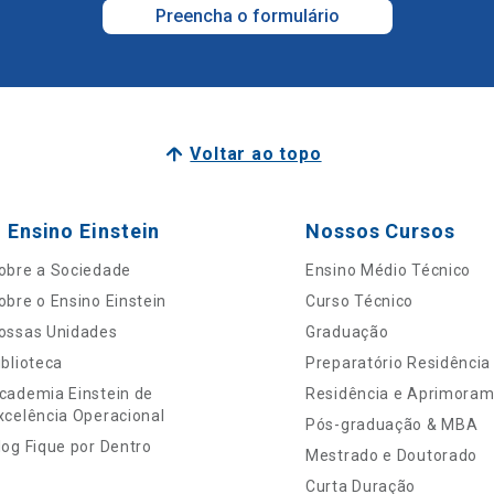
Preencha o formulário
Voltar ao topo
 Ensino Einstein
Nossos Cursos
obre a Sociedade
Ensino Médio Técnico
obre o Ensino Einstein
Curso Técnico
ossas Unidades
Graduação
iblioteca
Preparatório Residência
cademia Einstein de
Residência e Aprimora
xcelência Operacional
Pós-graduação & MBA
log Fique por Dentro
Mestrado e Doutorado
Curta Duração