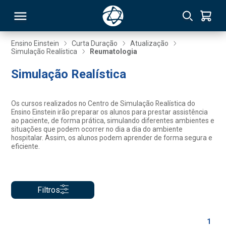
Ensino Einstein
Curta Duração
Atualização
Simulação Realística
Reumatologia
RSO
Simulação Realística
TIVAS
Os cursos realizados no Centro de Simulação Realística do
Ensino Einstein irão preparar os alunos para prestar assistência
S
IN
ao paciente, de forma prática, simulando diferentes ambientes e
situações que podem ocorrer no dia a dia do ambiente
hospitalar. Assim, os alunos podem aprender de forma segura e
ONAL
eficiente.
 MBA
Filtros
1
NTRO