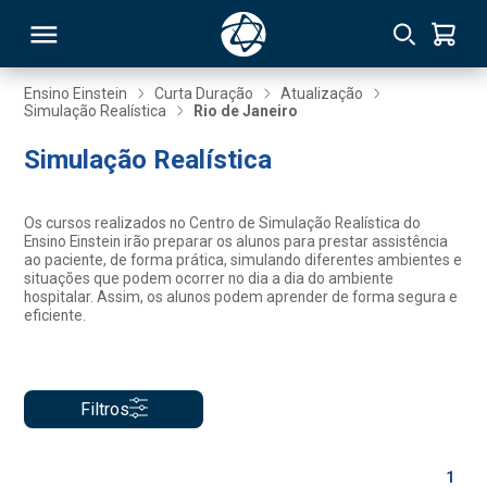
Ensino Einstein
Curta Duração
Atualização
Simulação Realística
Rio de Janeiro
RSO
Simulação Realística
TIVAS
Os cursos realizados no Centro de Simulação Realística do
Ensino Einstein irão preparar os alunos para prestar assistência
S
IN
ao paciente, de forma prática, simulando diferentes ambientes e
situações que podem ocorrer no dia a dia do ambiente
hospitalar. Assim, os alunos podem aprender de forma segura e
ONAL
eficiente.
 MBA
Filtros
1
NTRO