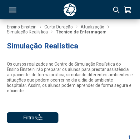
Ensino Einstein
Curta Duração
Atualização
Simulação Realística
Técnico de Enfermagem
RSO
Simulação Realística
TIVAS
Os cursos realizados no Centro de Simulação Realística do
Ensino Einstein irão preparar os alunos para prestar assistência
S
IN
ao paciente, de forma prática, simulando diferentes ambientes e
situações que podem ocorrer no dia a dia do ambiente
hospitalar. Assim, os alunos podem aprender de forma segura e
ONAL
eficiente.
 MBA
Filtros
1
NTRO