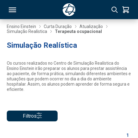
Ensino Einstein
Curta Duração
Atualização
Simulação Realística
Terapeuta ocupacional
RSO
Simulação Realística
TIVAS
Os cursos realizados no Centro de Simulação Realística do
Ensino Einstein irão preparar os alunos para prestar assistência
S
IN
ao paciente, de forma prática, simulando diferentes ambientes e
situações que podem ocorrer no dia a dia do ambiente
hospitalar. Assim, os alunos podem aprender de forma segura e
ONAL
eficiente.
 MBA
Filtros
1
NTRO