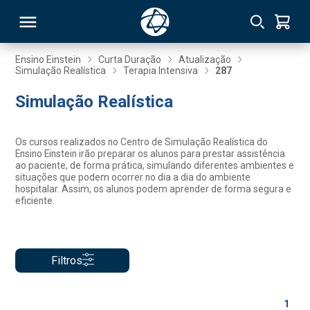
Ensino Einstein
Curta Duração
Atualização
Simulação Realística
Terapia Intensiva
287
RSO
Simulação Realística
TIVAS
Os cursos realizados no Centro de Simulação Realística do
Ensino Einstein irão preparar os alunos para prestar assistência
S
IN
ao paciente, de forma prática, simulando diferentes ambientes e
situações que podem ocorrer no dia a dia do ambiente
hospitalar. Assim, os alunos podem aprender de forma segura e
ONAL
eficiente.
 MBA
Filtros
1
NTRO