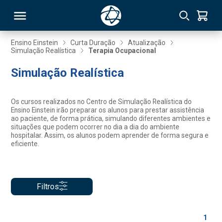
Ensino Einstein
Curta Duração
Atualização
Simulação Realística
Terapia Ocupacional
RSO
Simulação Realística
TIVAS
Os cursos realizados no Centro de Simulação Realística do
Ensino Einstein irão preparar os alunos para prestar assistência
S
IN
ao paciente, de forma prática, simulando diferentes ambientes e
situações que podem ocorrer no dia a dia do ambiente
hospitalar. Assim, os alunos podem aprender de forma segura e
ONAL
eficiente.
 MBA
Filtros
1
NTRO